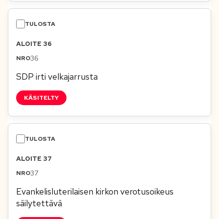
ALOITE 36
36
SDP irti velkajarrusta
KÄSITELTY
ALOITE 37
37
Evankelisluterilaisen kirkon verotusoikeus
säilytettävä