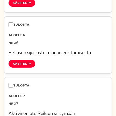
KÄSITELTY
ALOITE 6
6
Eettisen sijoitustoiminnan edistämisestä
KÄSITELTY
ALOITE 7
7
Aktiivinen ote Reiluun siirtymään