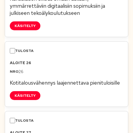
ymmärrettäviin digitaalisiin sopimuksiin ja
julkiseen tekoälykoulutukseen
KÄSITELTY
ALOITE 26
26
Kotitalousvähennys laajennettava pienituloisille
KÄSITELTY
ALOITE 27