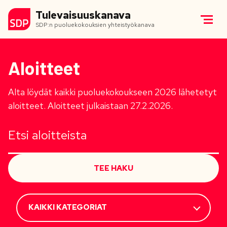
Tulevaisuuskanava
SDP:n puoluekokouksien yhteistyökanava
Aloitteet
Alta löydät kaikki puoluekokoukseen 2026 lähetetyt
aloitteet. Aloitteet julkaistaan 27.2.2026.
TEE HAKU
KAIKKI KATEGORIAT