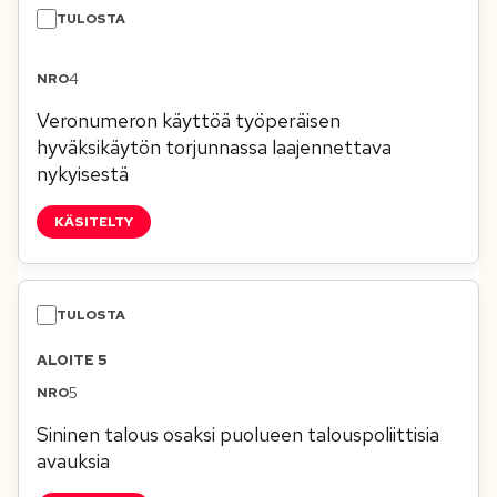
4
Veronumeron käyttöä työperäisen
hyväksikäytön torjunnassa laajennettava
nykyisestä
KÄSITELTY
ALOITE 5
5
Sininen talous osaksi puolueen talouspoliittisia
avauksia