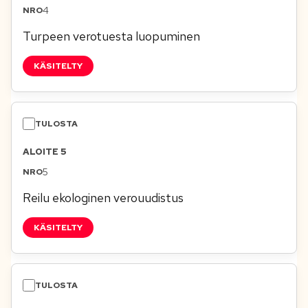
4
Turpeen verotuesta luopuminen
KÄSITELTY
ALOITE 5
5
Reilu ekologinen verouudistus
KÄSITELTY