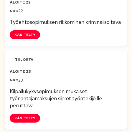
ALOITE 22
22
Työehtosopimuksen rikkominen kriminalisoitava
KÄSITELTY
ALOITE 23
23
Kilpailukykysopimuksen mukaiset
työnantajamaksujen siirrot työntekijöille
peruttava
KÄSITELTY