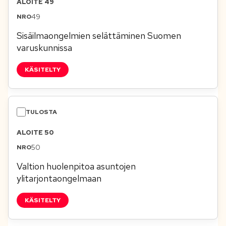
ALOITE 49
49
Sisäilmaongelmien selättäminen Suomen
varuskunnissa
KÄSITELTY
ALOITE 50
50
Valtion huolenpitoa asuntojen
ylitarjontaongelmaan
KÄSITELTY