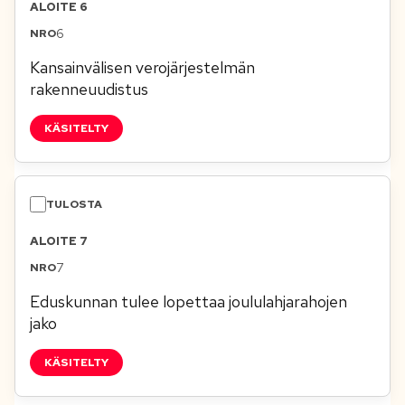
ALOITE 6
6
Kansainvälisen verojärjestelmän
rakenneuudistus
KÄSITELTY
ALOITE 7
7
Eduskunnan tulee lopettaa joululahjarahojen
jako
KÄSITELTY