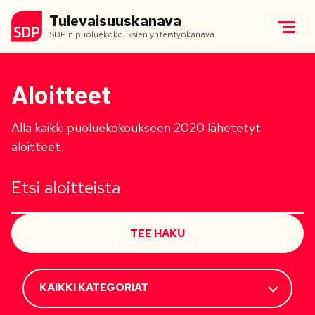
Tulevaisuuskanava
SDP:n puoluekokouksien yhteistyökanava
Aloitteet
Alla kaikki puoluekokoukseen 2020 lähetetyt
aloitteet.
TEE HAKU
KAIKKI KATEGORIAT