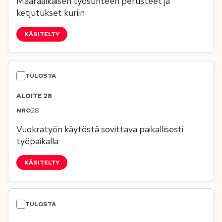
Määräaikaisen työsuhteen perusteet ja
ketjutukset kuriin
KÄSITELTY
ALOITE 28
28
Vuokratyön käytöstä sovittava paikallisesti
työpaikalla
KÄSITELTY