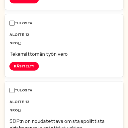
ALOITE 12
12
Tekemättömän työn vero
KÄSITELTY
ALOITE 13
13
SDP:n on noudatettava omistajapoliittista
ohjelmaansa ja estettävä valtion