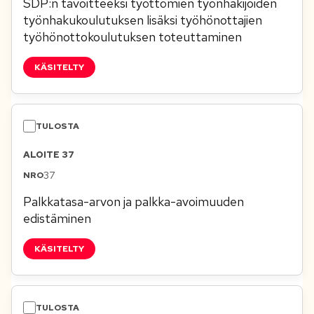
SDP:n tavoitteeksi työttömien työnhakijoiden
työnhakukoulutuksen lisäksi työhönottajien
työhönottokoulutuksen toteuttaminen
KÄSITELTY
ALOITE 37
37
Palkkatasa-arvon ja palkka-avoimuuden
edistäminen
KÄSITELTY