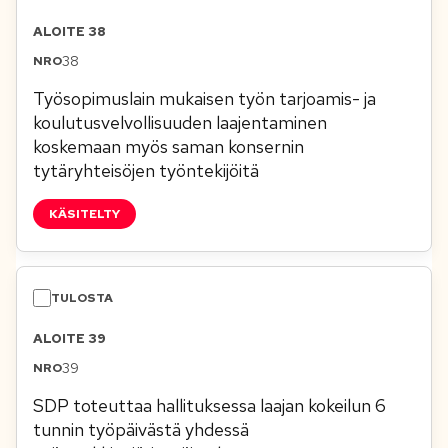
ALOITE 38
38
Työsopimuslain mukaisen työn tarjoamis- ja
koulutusvelvollisuuden laajentaminen
koskemaan myös saman konsernin
tytäryhteisöjen työntekijöitä
KÄSITELTY
ALOITE 39
39
SDP toteuttaa hallituksessa laajan kokeilun 6
tunnin työpäivästä yhdessä