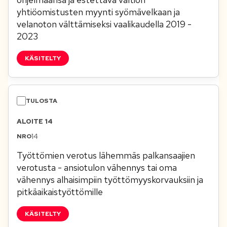
yhtiöomistusten myynti syömävelkaan ja
velanoton välttämiseksi vaalikaudella 2019 -
2023
KÄSITELTY
ALOITE 14
14
Työttömien verotus lähemmäs palkansaajien
verotusta - ansiotulon vähennys tai oma
vähennys alhaisimpiin työttömyyskorvauksiin ja
pitkäaikaistyöttömille
KÄSITELTY