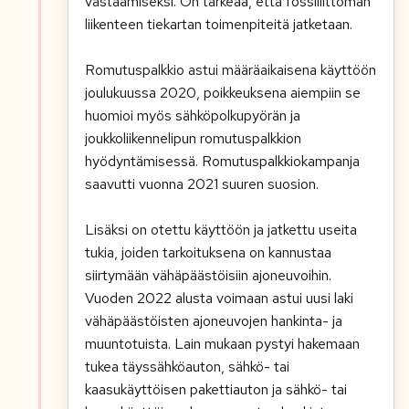
vastaamiseksi. On tärkeää, että fossiilittoman
liikenteen tiekartan toimenpiteitä jatketaan.
Romutuspalkkio astui määräaikaisena käyttöön
joulukuussa 2020, poikkeuksena aiempiin se
huomioi myös sähköpolkupyörän ja
joukkoliikennelipun romutuspalkkion
hyödyntämisessä. Romutuspalkkiokampanja
saavutti vuonna 2021 suuren suosion.
Lisäksi on otettu käyttöön ja jatkettu useita
tukia, joiden tarkoituksena on kannustaa
siirtymään vähäpäästöisiin ajoneuvoihin.
Vuoden 2022 alusta voimaan astui uusi laki
vähäpäästöisten ajoneuvojen hankinta- ja
muuntotuista. Lain mukaan pystyi hakemaan
tukea täyssähköauton, sähkö- tai
kaasukäyttöisen pakettiauton ja sähkö- tai