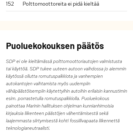
152
Polttomoottoreita ei pidä kieltää
Puoluekokouksen päätös
SDP ei ole kieltämässä polttomoottoriautojen valmistusta
tai käyttöä. SDP tukee uuteen autoon vaihdossa jo aiemmin
käytössä ollutta romutuspalkkiota ja vanhempien
autokantojen vaihtamista myös uudempiin
vähäpäästöisempiin käytettyihin autoihin erilaisin kannustimin
esim. porrastetulla romutuspalkkiolla. Puoluekokous
painottaa Marinin hallituksen ohjelman kunnianhimoisia
kirjauksia liikenteen päästöjen vähentämisestä sekä
laajemmasta siirtymisestä kohti fossiilivapaata liikennettä
teknologianeutraalisti.