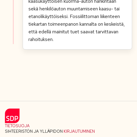
kaasukäyttöisen kuorma-auton hankintaan
sekä henkilöauton muuntamiseen kaasu- tai
etanolikäyttöiseksi. Fossiilittoman liikenteen
tiekartan toimeenpanon kannalta on keskeistä,
että edellä mainitut tuet saavat tarvittavan
rahoituksen.
TIETOSUOJA
SIHTEERISTÖN JA YLLÄPIDON
KIRJAUTUMINEN