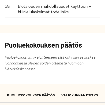
58
Biotalouden mahdollisuudet käyttöön —
hiilinielulaskelmat todellisiksi
Puoluekokouksen päätös
Puoluekokous yhtyy aloitteeseen siltä osin, kun se koskee
luonnontilassa olevien soiden ottamista huomioon
hiilinielulaskennassa.
PUOLUEKOKOUKSEN PÄÄTÖS
VALIOKUNNAN ESITYS