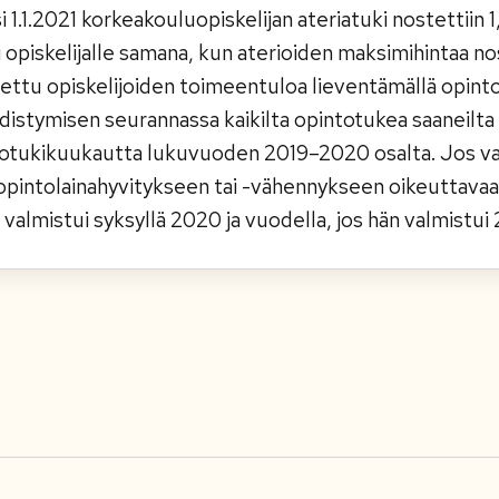
i 1.1.2021 korkeakouluopiskelijan ateriatuki nostettiin 
 opiskelijalle samana, kun aterioiden maksimihintaa nos
ettu opiskelijoiden toimeentuloa lieventämällä opint
istymisen seurannassa kaikilta opintotukea saaneilta 
totukikuukautta lukuvuoden 2019–2020 osalta. Jos va
opintolainahyvitykseen tai -vähennykseen oikeuttavaa
 valmistui syksyllä 2020 ja vuodella, jos hän valmistui 