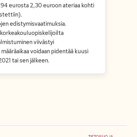
1,94 eurosta 2,30 euroon ateriaa kohti
tettiin).
ojen edistymisvaatimuksia.
korkeakouluopiskelijoilta
lmistuminen viivästyi
 määräaikaa voidaan pidentää kuusi
2021 tai sen jälkeen.
TIETOSUOJA