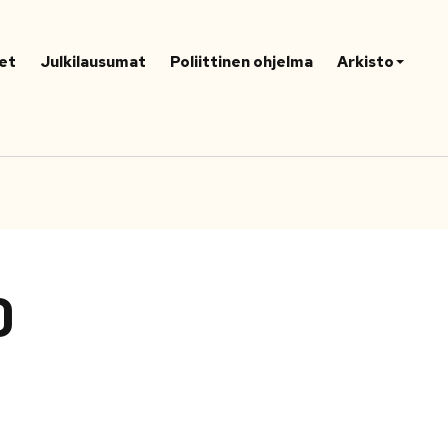
et
Julkilausumat
Poliittinen ohjelma
Arkisto
0