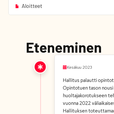
Aloitteet
Eteneminen
Kesäkuu 2023
Hallitus palautti opinto
Opintotuen tason nousi 
huoltajakorotukseen teh
vuonna 2022 väliaikaise
Hallituksen toteuttaman