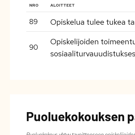
NRO
ALOITTEET
89
Opiskelua tulee tukea ta
Opiskelijoiden toimeentu
90
sosiaaliturvauudistukse
Puoluekokouksen p
Puoluekokous yhtyy tavoitteeseen opiskelijoide