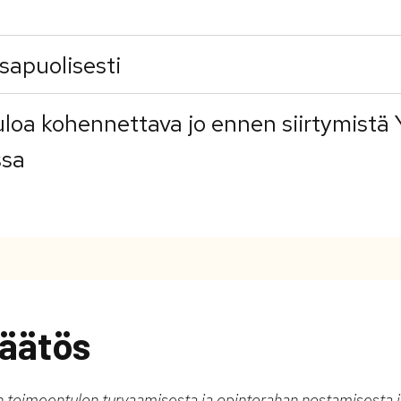
sapuolisesti
loa kohennettava jo ennen siirtymistä 
ssa
äätös
n toimeentulon turvaamisesta ja opintorahan nostamisesta j