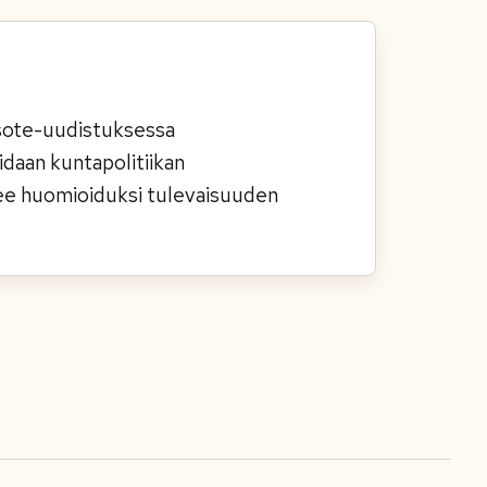
 sote-uudistuksessa
daan kuntapolitiikan
lee huomioiduksi tulevaisuuden