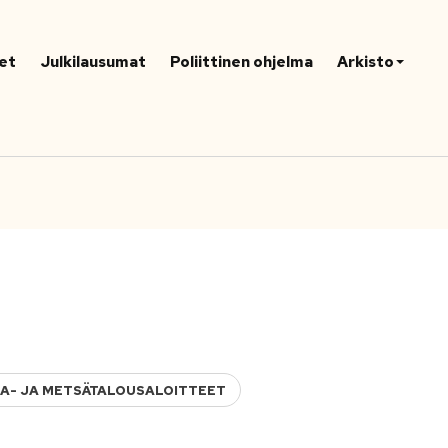
et
Julkilausumat
Poliittinen ohjelma
Arkisto
MAA- JA METSÄTALOUSALOITTEET