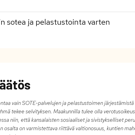
n sotea ja pelastustointa varten
äätös
ntaa vain SOTE-palvelujen ja pelastustoimen järjestämistä 
mä tekee selvityksen. Maakunnilla tulee olla verotusoikeus.
a niin, että kansalaisten sosiaaliset ja sivistykselliset pe
ien osalta on varmistettava riittävä valtionosuus, kuntien ma