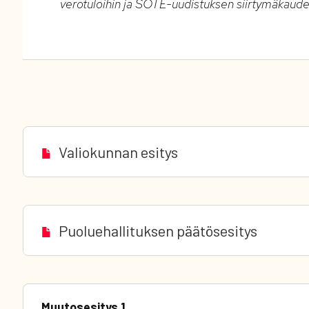
verotuloihin ja SOTE-uudistuksen siirtymäkaude
Valiokunnan esitys
Puoluehallituksen päätösesitys
Muutosesitys 1