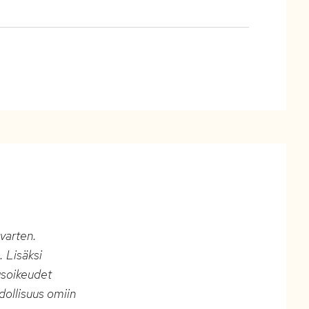
varten.
 Lisäksi
rusoikeudet
hdollisuus omiin