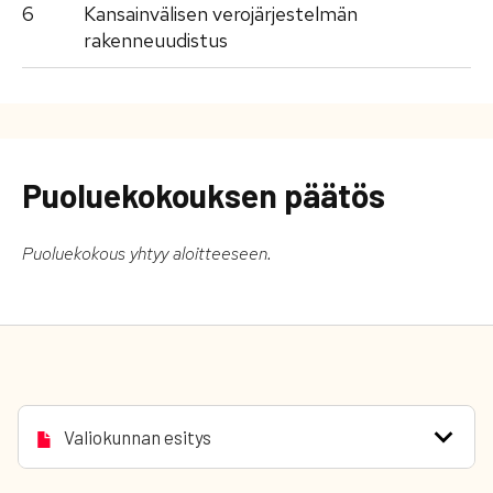
6
Kansainvälisen verojärjestelmän
rakenneuudistus
Puoluekokouksen päätös
Puoluekokous yhtyy aloitteeseen.
Valiokunnan esitys