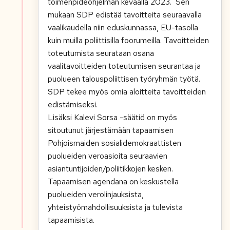
toimenpideohjelman keväällä 2023. Sen
mukaan SDP edistää tavoitteita seuraavalla
vaalikaudella niin eduskunnassa, EU-tasolla
kuin muilla poliittisilla foorumeilla. Tavoitteiden
toteutumista seurataan osana
vaalitavoitteiden toteutumisen seurantaa ja
puolueen talouspoliittisen työryhmän työtä.
SDP tekee myös omia aloitteita tavoitteiden
edistämiseksi.
Lisäksi Kalevi Sorsa -säätiö on myös
sitoutunut järjestämään tapaamisen
Pohjoismaiden sosialidemokraattisten
puolueiden veroasioita seuraavien
asiantuntijoiden/poliitikkojen kesken.
Tapaamisen agendana on keskustella
puolueiden verolinjauksista,
yhteistyömahdollisuuksista ja tulevista
tapaamisista.