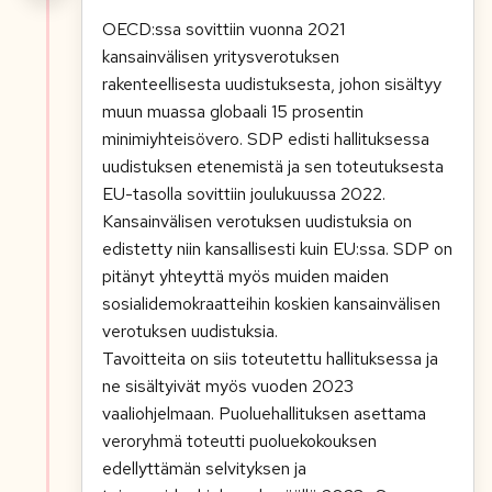
OECD:ssa sovittiin vuonna 2021
kansainvälisen yritysverotuksen
rakenteellisesta uudistuksesta, johon sisältyy
muun muassa globaali 15 prosentin
minimiyhteisövero. SDP edisti hallituksessa
uudistuksen etenemistä ja sen toteutuksesta
EU-tasolla sovittiin joulukuussa 2022.
Kansainvälisen verotuksen uudistuksia on
edistetty niin kansallisesti kuin EU:ssa. SDP on
pitänyt yhteyttä myös muiden maiden
sosialidemokraatteihin koskien kansainvälisen
verotuksen uudistuksia.
Tavoitteita on siis toteutettu hallituksessa ja
ne sisältyivät myös vuoden 2023
vaaliohjelmaan. Puoluehallituksen asettama
veroryhmä toteutti puoluekokouksen
edellyttämän selvityksen ja