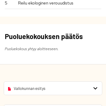
5
Reilu ekologinen verouudistus
Puoluekokouksen päätös
Puoluekokous yhtyy aloitteeseen.
Valiokunnan esitys