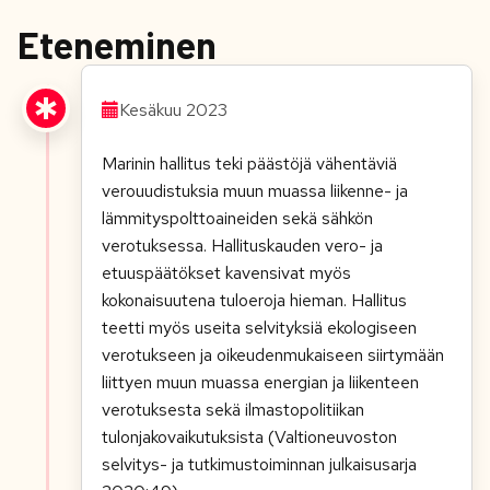
Eteneminen
Kesäkuu 2023
Marinin hallitus teki päästöjä vähentäviä
verouudistuksia muun muassa liikenne- ja
lämmityspolttoaineiden sekä sähkön
verotuksessa. Hallituskauden vero- ja
etuuspäätökset kavensivat myös
kokonaisuutena tuloeroja hieman. Hallitus
teetti myös useita selvityksiä ekologiseen
verotukseen ja oikeudenmukaiseen siirtymään
liittyen muun muassa energian ja liikenteen
verotuksesta sekä ilmastopolitiikan
tulonjakovaikutuksista (Valtioneuvoston
selvitys- ja tutkimustoiminnan julkaisusarja