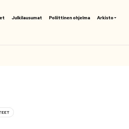
et
Julkilausumat
Poliittinen ohjelma
Arkisto
TEET