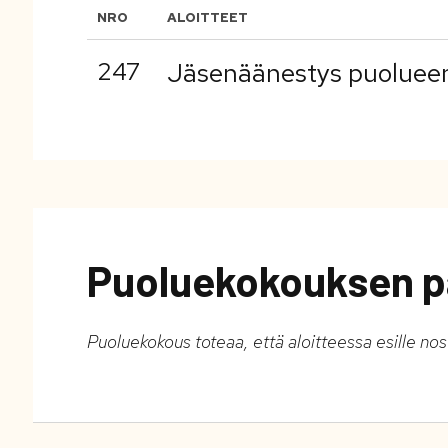
NRO
ALOITTEET
247
Jäsenäänestys puolueen
Puoluekokouksen p
Puoluekokous toteaa, että aloitteessa esille no