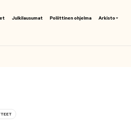
et
Julkilausumat
Poliittinen ohjelma
Arkisto
TTEET