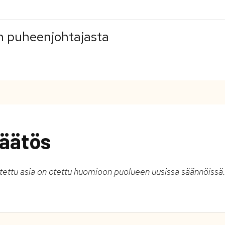
 puheenjohtajasta
äätös
stettu asia on otettu huomioon puolueen uusissa säännöissä