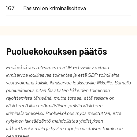
167
Fasismi on kriminalisoitava
Puoluekokouksen päätös
Puoluekokous toteaa, että SDP ei hyväksy mitään
ihmisarvoa loukkaavaa toimintaa ja että SDP toimii aina
vastavoimana kaikille ihmisarvoa loukkaaville liikkeille. Samalla
puoluekokous pitää fasististen liikkeiden toiminnan
rajoittamista tärkeänä, mutta toteaa, että fasismi on
käsitteenä liian epämääräinen pelkän käsitteen
kriminalisoimiseksi. Puoluekokous myös muistuttaa, että
nykyinen lainsäädäntö mahdollistaa yhdistyksen
lakkauttamisen lain ja hyvien tapojen vastaisen toiminnan
perusteella.