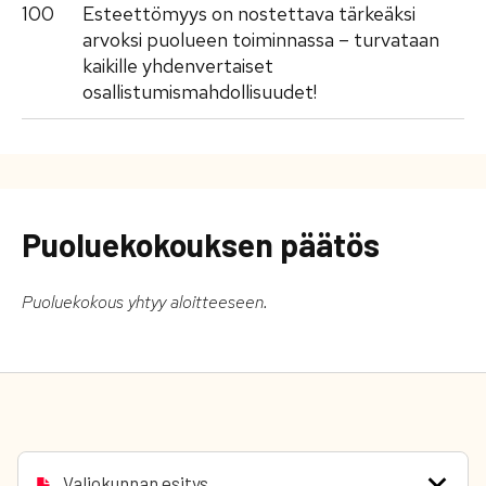
100
Esteettömyys on nostettava tärkeäksi
arvoksi puolueen toiminnassa – turvataan
kaikille yhdenvertaiset
osallistumismahdollisuudet!
Puoluekokouksen päätös
Puoluekokous yhtyy aloitteeseen.
Valiokunnan esitys