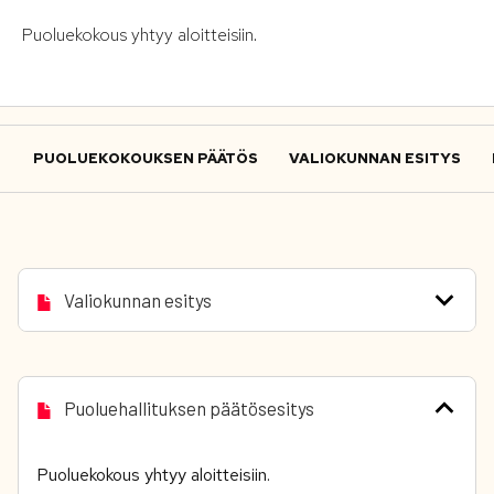
Puoluekokous yhtyy aloitteisiin.
PUOLUEKOKOUKSEN PÄÄTÖS
VALIOKUNNAN ESITYS
Valiokunnan esitys
Puoluehallituksen päätösesitys
Puoluekokous yhtyy aloitteisiin.