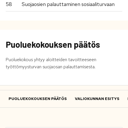
58
Suojaosien palauttaminen sosiaaliturvaan
Puoluekokouksen päätös
Puoluekokous yhtyy aloitteiden tavoitteeseen
työttömyysturvan suojaosan palauttamisesta.
PUOLUEKOKOUKSEN PÄÄTÖS
VALIOKUNNAN ESITYS