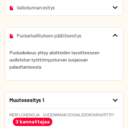
Valiokunnan esitys
Puoluehallituksen päätösesitys
Puoluekokous yhtyy aloitteiden tavoitteeseen
uudistetun työttömyysturvan suojaosan
palauttamisesta.
Muutosesitys 1
MERI LOHENOJA
UUDENMAAN SOSIALIDEMOKRAATIT RY
3 kannattajaa