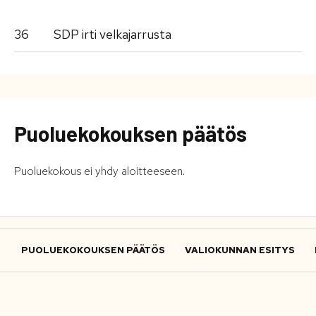
36
SDP irti velkajarrusta
Puoluekokouksen päätös
Puoluekokous ei yhdy aloitteeseen.
PUOLUEKOKOUKSEN PÄÄTÖS
VALIOKUNNAN ESITYS