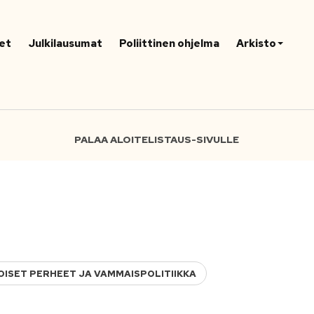
et
Julkilausumat
Poliittinen ohjelma
Arkisto
PALAA ALOITELISTAUS-SIVULLE
OISET PERHEET JA VAMMAISPOLITIIKKA