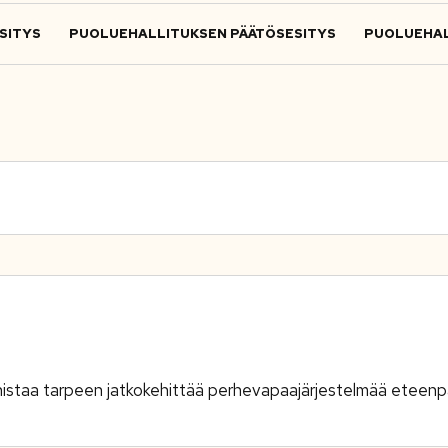
SITYS
PUOLUEHALLITUKSEN PÄÄTÖSESITYS
PUOLUEHAL
nistaa tarpeen jatkokehittää perhevapaajärjestelmää eteenpä