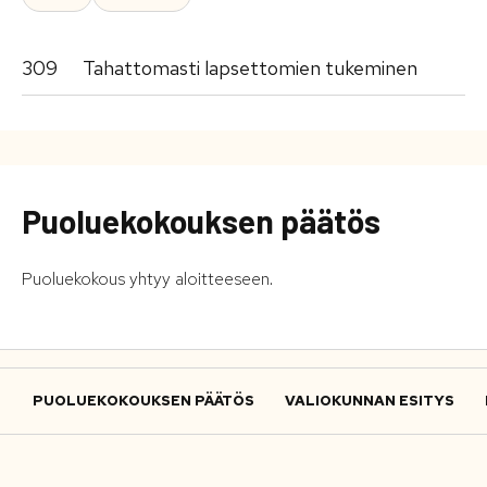
309
Tahattomasti lapsettomien tukeminen
Puoluekokouksen päätös
Puoluekokous yhtyy aloitteeseen.
PUOLUEKOKOUKSEN PÄÄTÖS
VALIOKUNNAN ESITYS