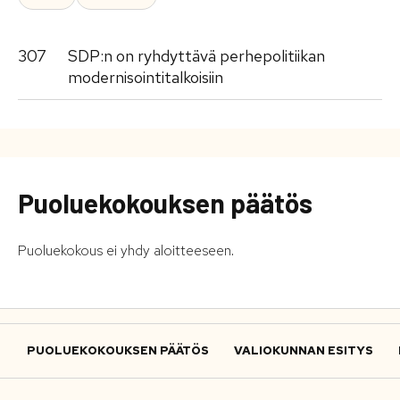
307
SDP:n on ryhdyttävä perhepolitiikan
modernisointitalkoisiin
Puoluekokouksen päätös
Puoluekokous ei yhdy aloitteeseen.
PUOLUEKOKOUKSEN PÄÄTÖS
VALIOKUNNAN ESITYS