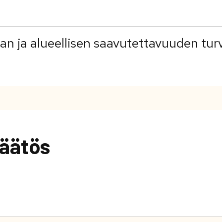
man ja alueellisen saavutettavuuden tu
äätös