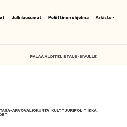
et
Julkilausumat
Poliittinen ohjelma
Arkisto
PALAA ALOITELISTAUS-SIVULLE
JA TASA-ARVOVALIOKUNTA: KULTTUURIPOLITIIKKA,
UDET