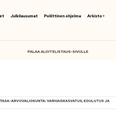
et
Julkilausumat
Poliittinen ohjelma
Arkisto
PALAA ALOITELISTAUS-SIVULLE
 JA TASA-ARVOVALIOKUNTA: VARHAISKASVATUS, KOULUTUS JA