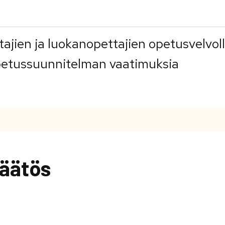
ajien ja luokanopettajien opetusvelvol
etussuunnitelman vaatimuksia
äätös