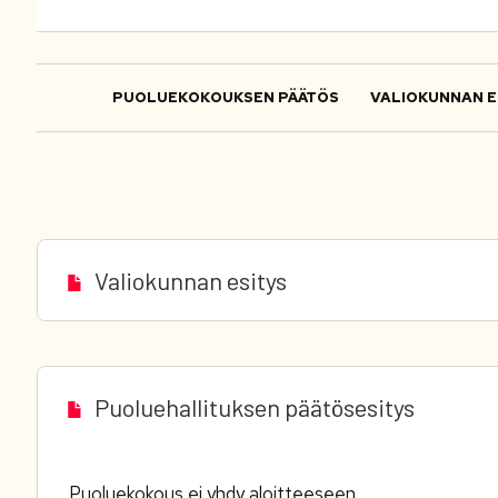
PUOLUEKOKOUKSEN PÄÄTÖS
VALIOKUNNAN E
Valiokunnan esitys
Puoluehallituksen päätösesitys
Puoluekokous ei yhdy aloitteeseen.