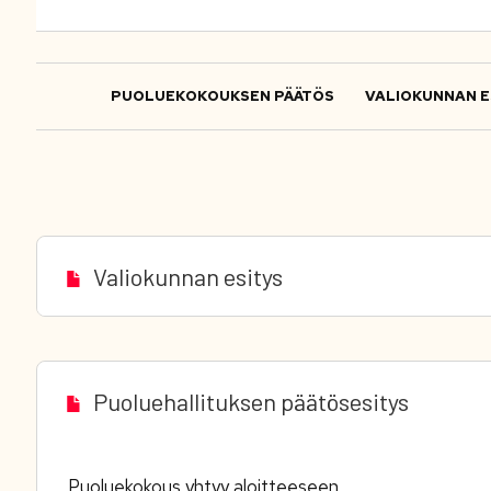
PUOLUEKOKOUKSEN PÄÄTÖS
VALIOKUNNAN E
Valiokunnan esitys
Puoluehallituksen päätösesitys
Puoluekokous yhtyy aloitteeseen.