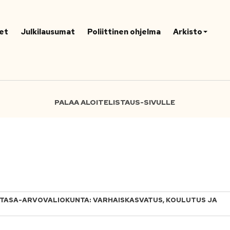
et
Julkilausumat
Poliittinen ohjelma
Arkisto
PALAA ALOITELISTAUS-SIVULLE
 JA TASA-ARVOVALIOKUNTA: VARHAISKASVATUS, KOULUTUS JA