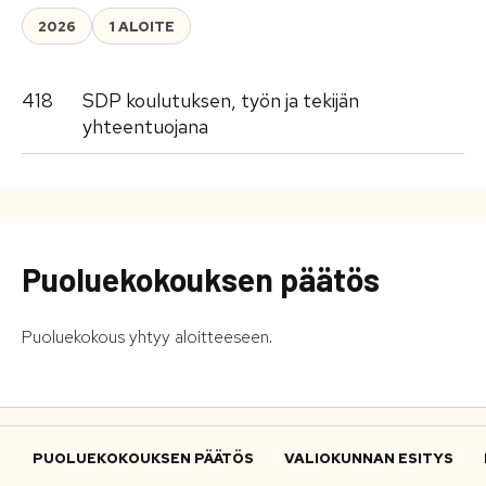
2026
1 ALOITE
418
SDP koulutuksen, työn ja tekijän
yhteentuojana
Puoluekokouksen päätös
Puoluekokous yhtyy aloitteeseen.
PUOLUEKOKOUKSEN PÄÄTÖS
VALIOKUNNAN ESITYS