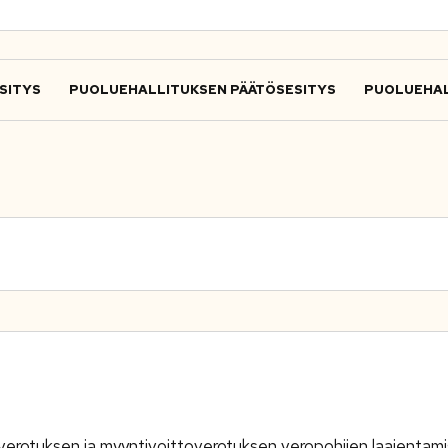
SITYS
PUOLUEHALLITUKSEN PÄÄTÖSESITYS
PUOLUEHAL
verotuksen ja myyntivoittoverotuksen veropohjien laajentam