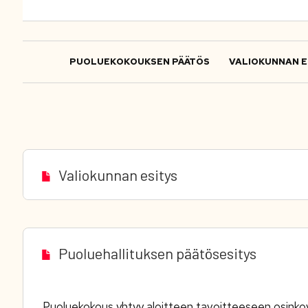
PUOLUEKOKOUKSEN PÄÄTÖS
VALIOKUNNAN E
Valiokunnan esitys
Puoluehallituksen päätösesitys
Puoluekokous yhtyy aloitteen tavoitteeseen osinko