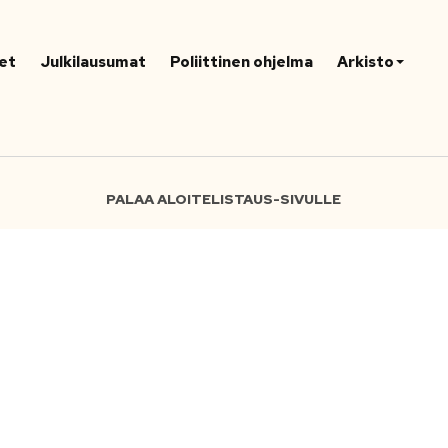
et
Julkilausumat
Poliittinen ohjelma
Arkisto
PALAA ALOITELISTAUS-SIVULLE