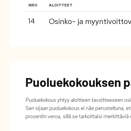
NRO
ALOITTEET
14
Osinko- ja myyntivoitto
Puoluekokouksen p
Puoluekokous yhtyy aloitteen tavoitteeseen os
Sen sijaan puoluekokous ei näe perusteltuna, että
prosentin veroa, sillä se tarkoittaisi merkittävi