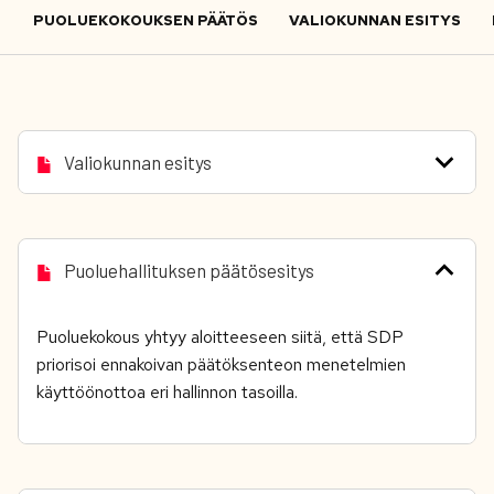
PUOLUEKOKOUKSEN PÄÄTÖS
VALIOKUNNAN ESITYS
Valiokunnan esitys
Puoluehallituksen päätösesitys
Puoluekokous yhtyy aloitteeseen siitä, että SDP
priorisoi ennakoivan päätöksenteon menetelmien
käyttöönottoa eri hallinnon tasoilla.