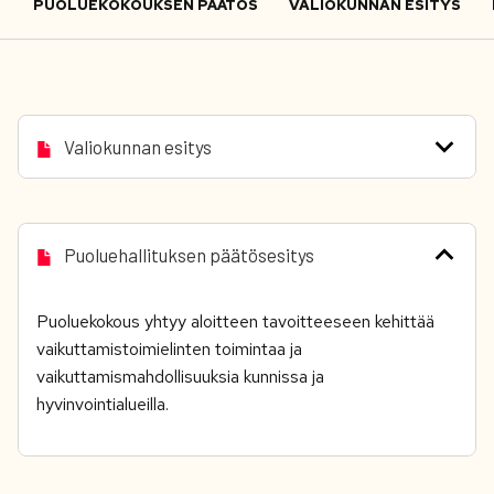
PUOLUEKOKOUKSEN PÄÄTÖS
VALIOKUNNAN ESITYS
Valiokunnan esitys
Puoluehallituksen päätösesitys
Puoluekokous yhtyy aloitteen tavoitteeseen kehittää
vaikuttamistoimielinten toimintaa ja
vaikuttamismahdollisuuksia kunnissa ja
hyvinvointialueilla.