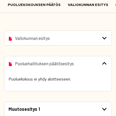
PUOLUEKOKOUKSEN PÄÄTÖS
VALIOKUNNAN ESITYS
Valiokunnan esitys
Puoluehallituksen päätösesitys
Puoluekokous ei yhdy aloitteeseen.
Muutosesitys 1