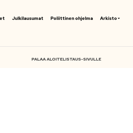
et
Julkilausumat
Poliittinen ohjelma
Arkisto
PALAA ALOITELISTAUS-SIVULLE