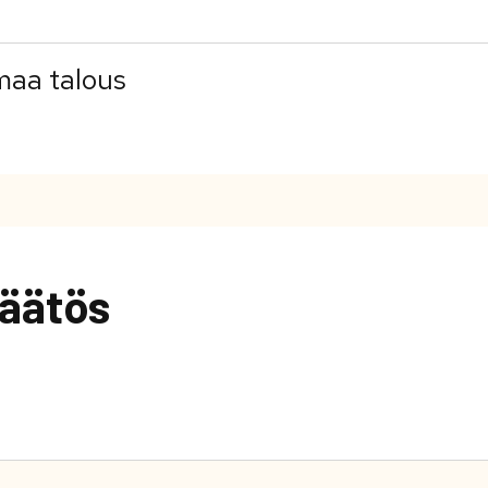
maa talous
äätös