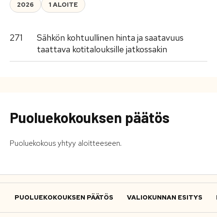
2026
1 ALOITE
271
Sähkön kohtuullinen hinta ja saatavuus
taattava kotitalouksille jatkossakin
Puoluekokouksen päätös
Puoluekokous yhtyy aloitteeseen.
PUOLUEKOKOUKSEN PÄÄTÖS
VALIOKUNNAN ESITYS