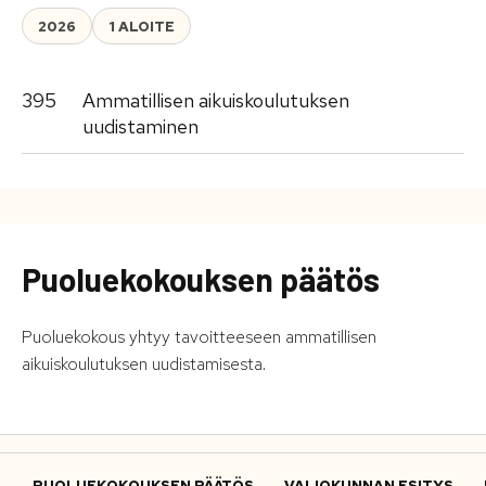
2026
1 ALOITE
395
Ammatillisen aikuiskoulutuksen
uudistaminen
Puoluekokouksen päätös
Puoluekokous yhtyy tavoitteeseen ammatillisen
aikuiskoulutuksen uudistamisesta.
PUOLUEKOKOUKSEN PÄÄTÖS
VALIOKUNNAN ESITYS