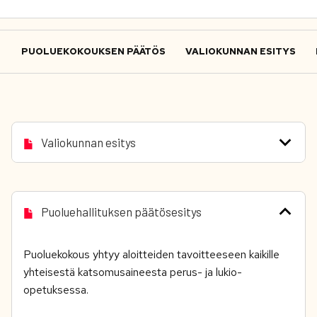
PUOLUEKOKOUKSEN PÄÄTÖS
VALIOKUNNAN ESITYS
Valiokunnan esitys
Puoluehallituksen päätösesitys
Puoluekokous yhtyy aloitteiden tavoitteeseen kaikille
yhteisestä katsomusaineesta perus- ja lukio-
opetuksessa.