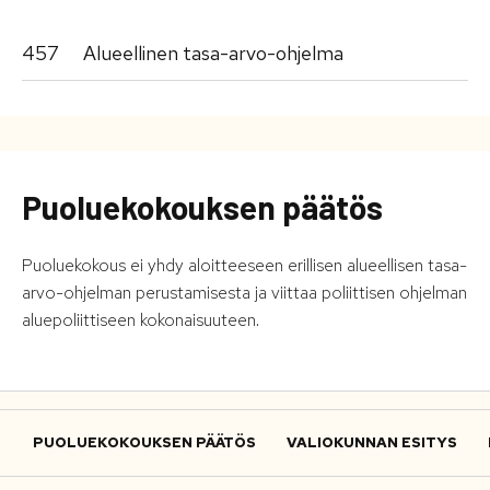
457
Alueellinen tasa-arvo-ohjelma
Puoluekokouksen päätös
Puoluekokous ei yhdy aloitteeseen erillisen alueellisen tasa-
arvo-ohjelman perustamisesta ja viittaa poliittisen ohjelman
aluepoliittiseen kokonaisuuteen.
PUOLUEKOKOUKSEN PÄÄTÖS
VALIOKUNNAN ESITYS