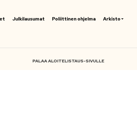
et
Julkilausumat
Poliittinen ohjelma
Arkisto
PALAA ALOITELISTAUS-SIVULLE