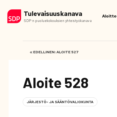
Tulevaisuuskanava
Aloitte
SDP:n puoluekokouksien yhteistyökanava
« EDELLINEN: ALOITE 527
Aloite 528
JÄRJESTÖ- JA SÄÄNTÖVALIOKUNTA