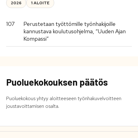
2026
1 ALOITE
107
Perustetaan työttömille työnhakijoille
kannustava koulutusohjelma, “Uuden Ajan
Kompassi”
Puoluekokouksen päätös
Puoluekokous yhtyy aloitteeseen työnhakuvelvoitteen
joustavoittamisen osalta.