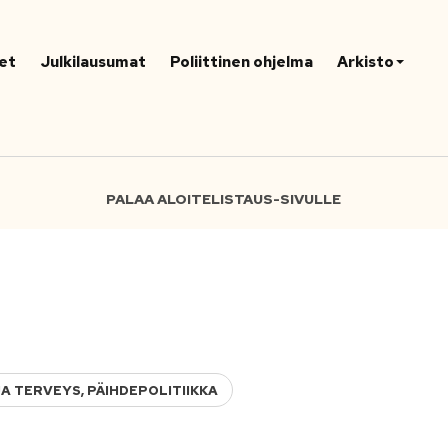
et
Julkilausumat
Poliittinen ohjelma
Arkisto
PALAA ALOITELISTAUS-SIVULLE
JA TERVEYS, PÄIHDEPOLITIIKKA