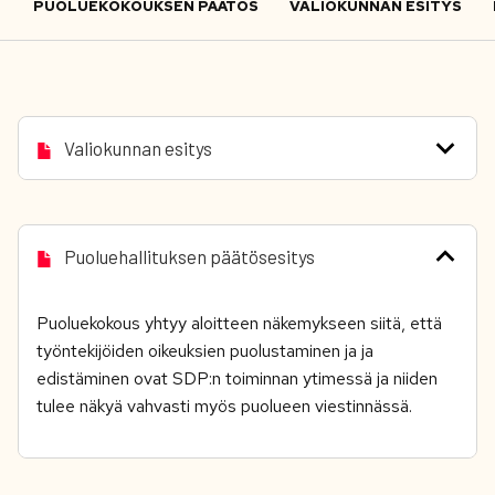
PUOLUEKOKOUKSEN PÄÄTÖS
VALIOKUNNAN ESITYS
Valiokunnan esitys
Puoluehallituksen päätösesitys
Puoluekokous yhtyy aloitteen näkemykseen siitä, että
työntekijöiden oikeuksien puolustaminen ja ja
edistäminen ovat SDP:n toiminnan ytimessä ja niiden
tulee näkyä vahvasti myös puolueen viestinnässä.