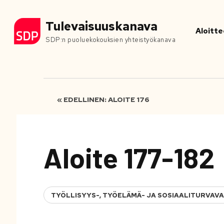
Tulevaisuuskanava
Aloitte
SDP:n puoluekokouksien yhteistyökanava
« EDELLINEN: ALOITE 176
Aloite 177-182
TYÖLLISYYS-, TYÖELÄMÄ- JA SOSIAALITURVAV