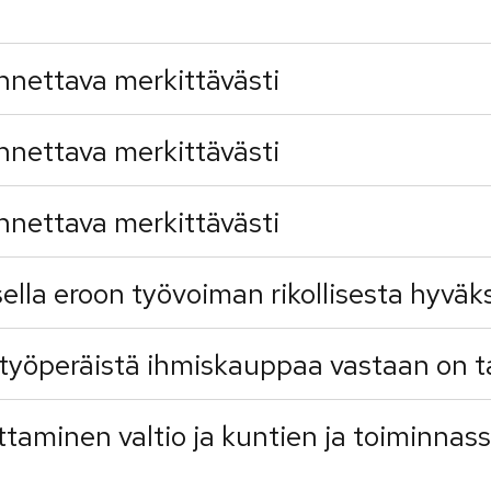
nnettava merkittävästi
nnettava merkittävästi
nnettava merkittävästi
ella eroon työvoiman rikollisesta hyväk
työperäistä ihmiskauppaa vastaan on ta
ittaminen valtio ja kuntien ja toiminnas