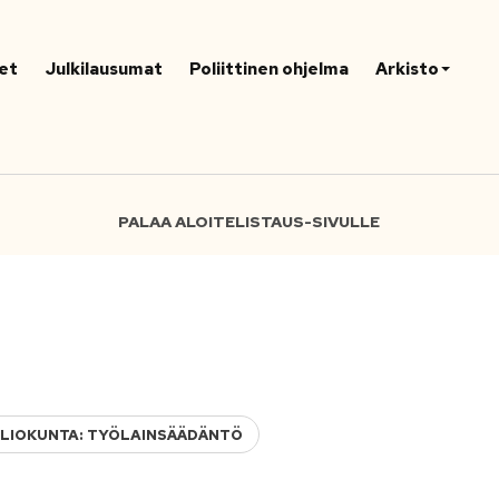
et
Julkilausumat
Poliittinen ohjelma
Arkisto
PALAA ALOITELISTAUS-SIVULLE
ALIOKUNTA: TYÖLAINSÄÄDÄNTÖ