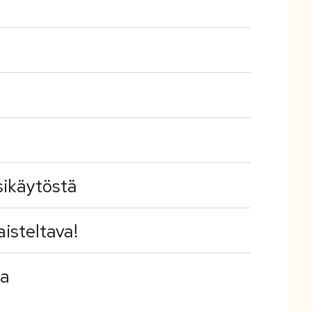
sikäytöstä
isteltava!
sa