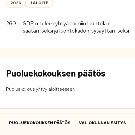
2026
1 ALOITE
260
SDP:n tulee ryhtyä toimiin luontolain
säätämiseksi ja luontokadon pysäyttämiseksi
Puoluekokouksen päätös
Puoluekokous yhtyy aloitteeseen.
PUOLUEKOKOUKSEN PÄÄTÖS
VALIOKUNNAN ESITYS