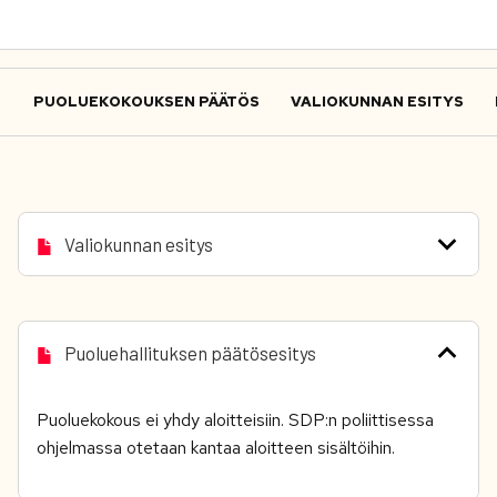
PUOLUEKOKOUKSEN PÄÄTÖS
VALIOKUNNAN ESITYS
Valiokunnan esitys
Puoluehallituksen päätösesitys
Puoluekokous ei yhdy aloitteisiin. SDP:n poliittisessa
ohjelmassa otetaan kantaa aloitteen sisältöihin.