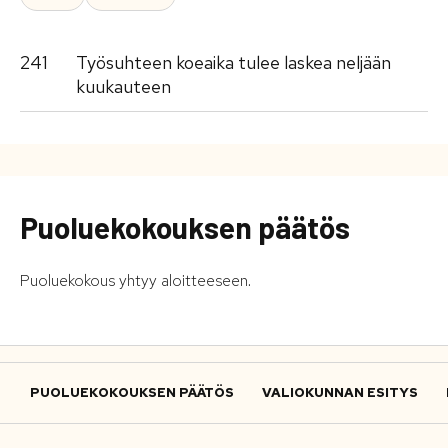
241
Työsuhteen koeaika tulee laskea neljään
kuukauteen
Puoluekokouksen päätös
Puoluekokous yhtyy aloitteeseen.
PUOLUEKOKOUKSEN PÄÄTÖS
VALIOKUNNAN ESITYS