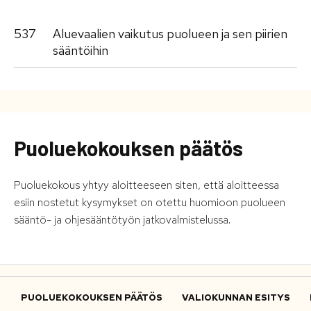
537
Aluevaalien vaikutus puolueen ja sen piirien
sääntöihin
Puoluekokouksen päätös
Puoluekokous yhtyy aloitteeseen siten, että aloitteessa
esiin nostetut kysymykset on otettu huomioon puolueen
sääntö- ja ohjesääntötyön jatkovalmistelussa.
PUOLUEKOKOUKSEN PÄÄTÖS
VALIOKUNNAN ESITYS