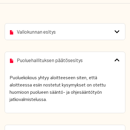
Valiokunnan esitys
Puoluehallituksen päätösesitys
Puoluekokous yhtyy aloitteeseen siten, että
aloitteessa esiin nostetut kysymykset on otettu
huomioon puolueen sääntö- ja ohjesääntötyön
jatkovalmistelussa.