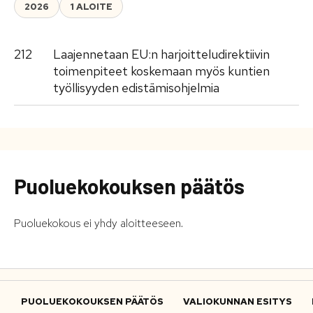
2026
1 ALOITE
212
Laajennetaan EU:n harjoitteludirektiivin
toimenpiteet koskemaan myös kuntien
työllisyyden edistämisohjelmia
Puoluekokouksen päätös
Puoluekokous ei yhdy aloitteeseen.
PUOLUEKOKOUKSEN PÄÄTÖS
VALIOKUNNAN ESITYS