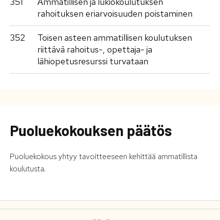
351
Ammatillisen ja lukiokoulutuksen
rahoituksen eriarvoisuuden poistaminen
352
Toisen asteen ammatillisen koulutuksen
riittävä rahoitus-, opettaja- ja
lähiopetusresurssi turvataan
Puoluekokouksen päätös
Puoluekokous yhtyy tavoitteeseen kehittää ammatillista
koulutusta.