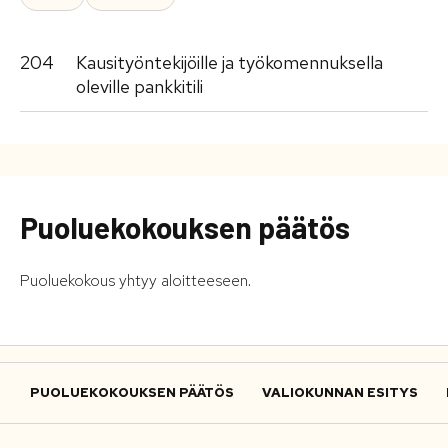
204
Kausityöntekijöille ja työkomennuksella
oleville pankkitili
Puoluekokouksen päätös
Puoluekokous yhtyy aloitteeseen.
PUOLUEKOKOUKSEN PÄÄTÖS
VALIOKUNNAN ESITYS