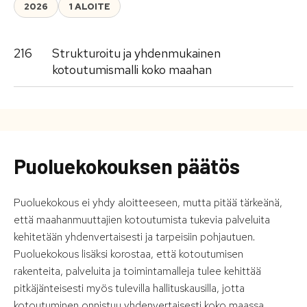
2026
1 ALOITE
216
Strukturoitu ja yhdenmukainen
kotoutumismalli koko maahan
Puoluekokouksen päätös
Puoluekokous ei yhdy aloitteeseen, mutta pitää tärkeänä,
että maahanmuuttajien kotoutumista tukevia palveluita
kehitetään yhdenvertaisesti ja tarpeisiin pohjautuen.
Puoluekokous lisäksi korostaa, että kotoutumisen
rakenteita, palveluita ja toimintamalleja tulee kehittää
pitkäjänteisesti myös tulevilla hallituskausilla, jotta
kotoutuminen onnistuu yhdenvertaisesti koko maassa.