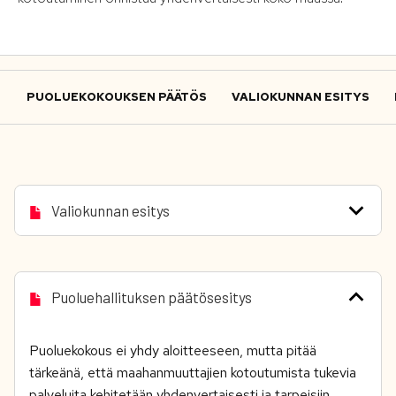
PUOLUEKOKOUKSEN PÄÄTÖS
VALIOKUNNAN ESITYS
Valiokunnan esitys
Puoluehallituksen päätösesitys
Puoluekokous ei yhdy aloitteeseen, mutta pitää
tärkeänä, että maahanmuuttajien kotoutumista tukevia
palveluita kehitetään yhdenvertaisesti ja tarpeisiin