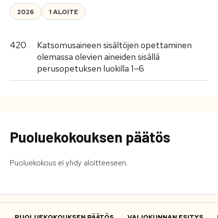
2026
1 ALOITE
420
Katsomusaineen sisältöjen opettaminen
olemassa olevien aineiden sisällä
perusopetuksen luokilla 1–6
Puoluekokouksen päätös
Puoluekokous ei yhdy aloitteeseen.
PUOLUEKOKOUKSEN PÄÄTÖS
VALIOKUNNAN ESITYS