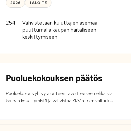
2026
1 ALOITE
254
Vahvistetaan kuluttajien asemaa
puuttumalla kaupan haitalliseen
keskittymiseen
Puoluekokouksen päätös
Puoluekokous yhtyy aloitteen tavoitteeseen ehkäistä
kaupan keskittymistä ja vahvistaa KKV:n toimivaltuuksia.