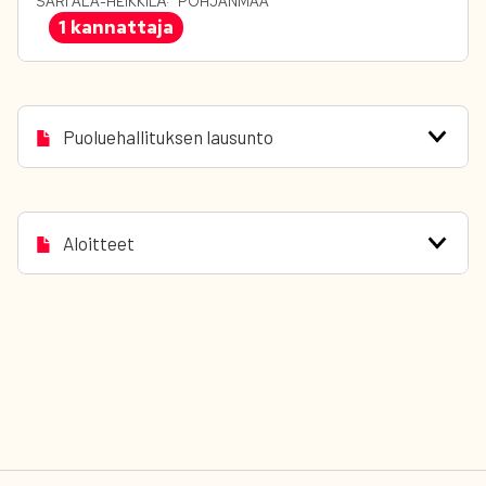
SARI ALA-HEIKKILÄ
POHJANMAA
1 kannattaja
Puoluehallituksen lausunto
Aloitteet