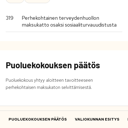
319
Perhekohtainen terveydenhuollon
maksukatto osaksi sosiaaliturvauudistusta
Puoluekokouksen päätös
Puoluekokous yhtyy aloitteen tavoitteeseen
perhekohtaisen maksukaton selvittämisestä.
PUOLUEKOKOUKSEN PÄÄTÖS
VALIOKUNNAN ESITYS