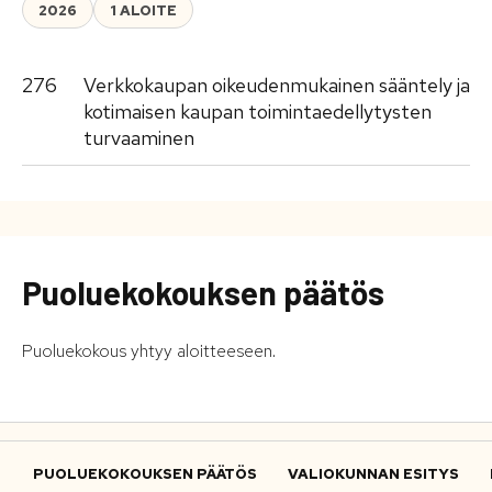
2026
1 ALOITE
276
Verkkokaupan oikeudenmukainen sääntely ja
kotimaisen kaupan toimintaedellytysten
turvaaminen
Puoluekokouksen päätös
Puoluekokous yhtyy aloitteeseen.
PUOLUEKOKOUKSEN PÄÄTÖS
VALIOKUNNAN ESITYS