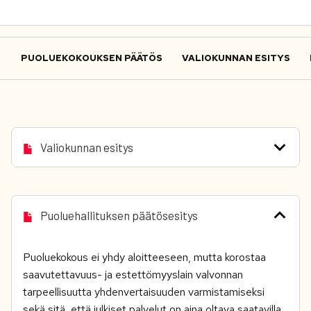
PUOLUEKOKOUKSEN PÄÄTÖS
VALIOKUNNAN ESITYS
Valiokunnan esitys
Puoluehallituksen päätösesitys
Puoluekokous ei yhdy aloitteeseen, mutta korostaa
saavutettavuus- ja estettömyyslain valvonnan
tarpeellisuutta yhdenvertaisuuden varmistamiseksi
sekä sitä, että julkiset palvelut on aina oltava saatavilla