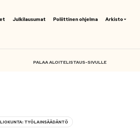
et
Julkilausumat
Poliittinen ohjelma
Arkisto
PALAA ALOITELISTAUS-SIVULLE
ALIOKUNTA: TYÖLAINSÄÄDÄNTÖ