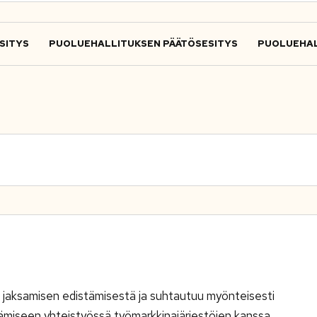
SITYS
PUOLUEHALLITUKSEN PÄÄTÖSESITYS
PUOLUEHAL
 jaksamisen edistämisestä ja suhtautuu myönteisesti
ämiseen yhteistyössä työmarkkinajärjestöjen kanssa.