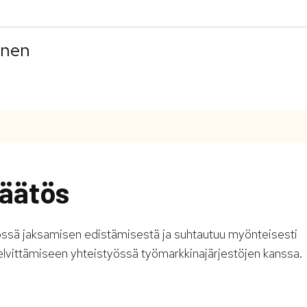
inen
äätös
yössä jaksamisen edistämisestä ja suhtautuu myönteisesti
lvittämiseen yhteistyössä työmarkkinajärjestöjen kanssa.