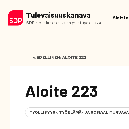
Tulevaisuuskanava
Aloitte
SDP:n puoluekokouksien yhteistyökanava
« EDELLINEN: ALOITE 222
Aloite 223
TYÖLLISYYS-, TYÖELÄMÄ- JA SOSIAALITURVAV