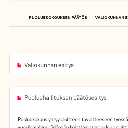
PUOLUEKOKOUKSEN PÄÄTÖS
VALIOKUNNAN E
Valiokunnan esitys
Puoluehallituksen päätösesitys
Puoluekokous
yhtyy aloitteen tavoitteeseen työssä
vuosilomalainsäädännön kehittämistarpeiden selvitt