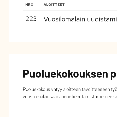
NRO
ALOITTEET
223
Vuosilomalain uudistam
Puoluekokouksen p
Puoluekokous
yhtyy aloitteen tavoitteeseen t
vuosilomalainsäädännön kehittämistarpeiden se